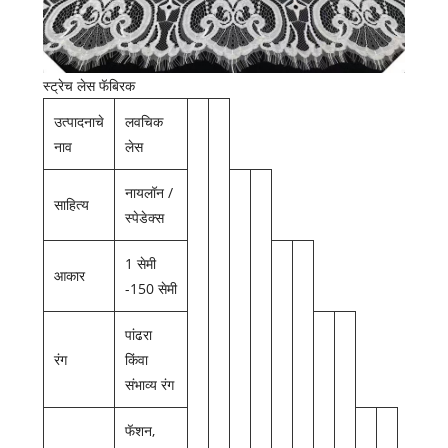
स्ट्रेच लेस फॅबिरक
उत्पादनाचे
लवचिक
नाव
लेस
नायलॉन /
साहित्य
स्पेडेक्स
1 सेमी
आकार
-150 सेमी
पांढरा
रंग
किंवा
संभाव्य रंग
फॅशन,