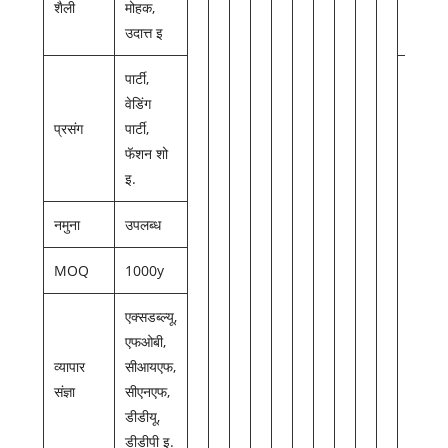
शैली
मोहक,
उदात्त इ
पार्टी,
वेडिंग
प्रसंग
पार्टी,
फॅशन शो
इ.
नमुना
उपलब्ध
MOQ
1000y
एक्सडब्ल्यू,
एफओबी,
व्यापार
सीआयएफ,
संज्ञा
सीएनएफ,
डीडीयू,
डीडीपी इ.