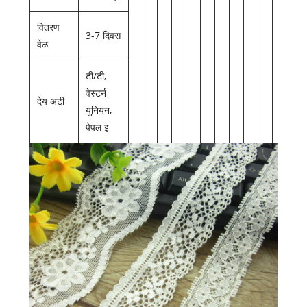
वितरण
3-7 दिवस
वेळ
टी/टी,
वेस्टर्न
देय अटी
युनियन,
पेपल इ